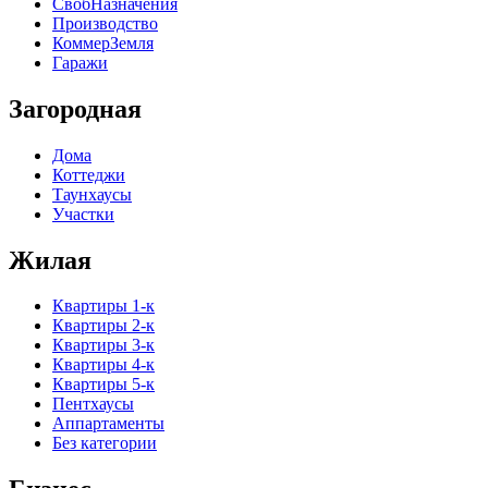
СвобНазначения
Производство
КоммерЗемля
Гаражи
Загородная
Дома
Коттеджи
Таунхаусы
Участки
Жилая
Квартиры 1-к
Квартиры 2-к
Квартиры 3-к
Квартиры 4-к
Квартиры 5-к
Пентхаусы
Аппартаменты
Без категории