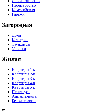
СвобНазначения
Производство
КоммерЗемля
Гаражи
Загородная
Дома
Коттеджи
Таунхаусы
Участки
Жилая
Квартиры 1-к
Квартиры 2-к
Квартиры 3-к
Квартиры 4-к
Квартиры 5-к
Пентхаусы
Аппартаменты
Без категории